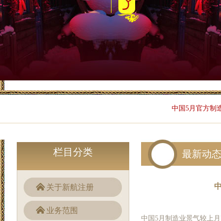
中国5月官方制造业
栏目分类
最新动
中
关于新航注册
业务范围
中国5月制造业景气较上