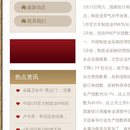
最新动态
5月31日周六，国家统计局
点，制造业景气水平改善
联系我们
5月官方非制造业PMI为50.
5月份，综合PMI产出指数
一、中国制造业采购经理
5月份，制造业采购经理指数
从企业规模看，大型企业PM
下降1.3个百分点，低于临
热点资讯
从分类指数看，在构成制造
新订单指数、原材料库存
朵薇卫生巾″黑点门″：流量
生产指数为50.7%，比
数为49.8%，比上月上升
狂欢下的品控失守行业乱象的 ″
中国5月官方制造业PMI回
国家统计局服务业调查中
冰山一角″_检测_品牌_事件
升至49.5，非制造业延续扩张
卢卡库：争冠还未结束，
天设备等行业生产指数和新
金属冶炼及压延加工、有
希望国米顺利
4月18日新23转债下跌