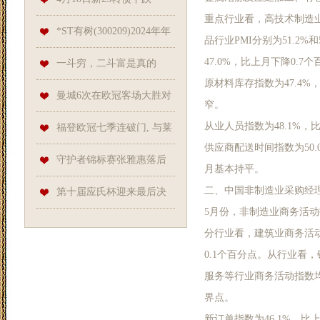
重点行业看，高技术制造业
0.23%，转股溢价率48.5%
*ST有树(300209)2024年年
品行业PMI分别为51.2%
47.0%，比上月下降0.
报简析: 净利润增111.72%, 盈利
一斗穷，二斗富是真的
原材料库存指数为47.4
能力上升
吗？中科院发现“斗”和“簸箕”的
曼城6次在欧冠客场大胜对
窄。
基因奥秘
从业人员指数为48.1%
手4球或以上, 全部发生在瓜帅
福登欧冠七季连破门, 与莱
供应商配送时间指数为50
执教期间
万、格列兹曼、姆巴佩并肩传
守护者锦标赛张雅惠落后
月基本持平。
奇
二、中国非制造业采购经
一杆 有望连赢两站比赛
第十届应氏杯迎来最后决
5月份，非制造业商务活动
战 谢科：拼尽自己的全力
分行业看，建筑业商务活动指
0.1个百分点。从行业看
服务等行业商务活动指数均
界点。
新订单指数为46.1%，