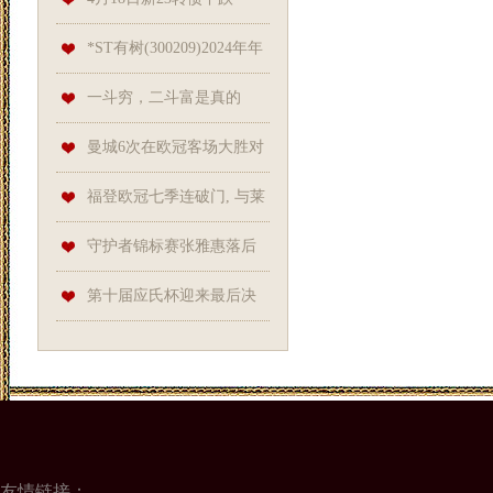
0.23%，转股溢价率48.5%
*ST有树(300209)2024年年
报简析: 净利润增111.72%, 盈利
一斗穷，二斗富是真的
能力上升
吗？中科院发现“斗”和“簸箕”的
曼城6次在欧冠客场大胜对
基因奥秘
手4球或以上, 全部发生在瓜帅
福登欧冠七季连破门, 与莱
执教期间
万、格列兹曼、姆巴佩并肩传
守护者锦标赛张雅惠落后
奇
一杆 有望连赢两站比赛
第十届应氏杯迎来最后决
战 谢科：拼尽自己的全力
友情链接：