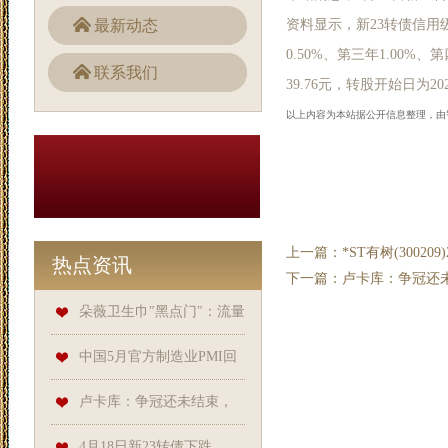
最新动态
资料显示，新23转债信用级
0.50%、第三年1.00%
联系我们
39.76元，转股开始日为20
以上内容为本站据公开信息整理，由智能算
上一篇：
*ST有树(30020
热点资讯
下一篇：
卢卡库：争冠还
朵薇卫生巾″黑点门″：流量
狂欢下的品控失守行业乱象的 ″
中国5月官方制造业PMI回
冰山一角″_检测_品牌_事件
升至49.5，非制造业延续扩张
卢卡库：争冠还未结束，
希望国米顺利
4月18日新23转债下跌